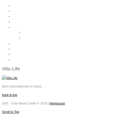
Home
Gesundheit
Wellness
Beatuy
über uns
wer sind wir
Philosophie
Preise
Standorte
Vertrieb
Berichte
Vita Life
Mehr Informationen in Kürze...
back to top
EMC - Ener Medi Center
©
2026
|
Impressum
Scroll to Top